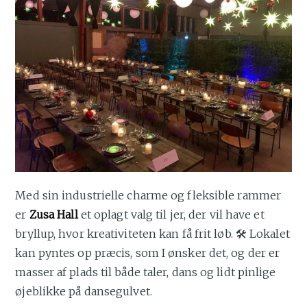
Med sin industrielle charme og fleksible rammer
er
Zusa Hall
et oplagt valg til jer, der vil have et
bryllup, hvor kreativiteten kan få frit løb. 🛠️ Lokalet
kan pyntes op præcis, som I ønsker det, og der er
masser af plads til både taler, dans og lidt pinlige
øjeblikke på dansegulvet.