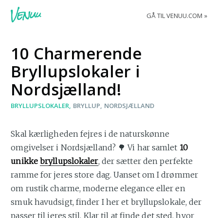
GÅ TIL VENUU.COM
10 Charmerende
Bryllupslokaler i
Nordsjælland!
BRYLLUPSLOKALER
BRYLLUP
NORDSJÆLLAND
Skal kærligheden fejres i de naturskønne
omgivelser i Nordsjælland? 🌳 Vi har samlet
10
unikke
bryllupslokaler
, der sætter den perfekte
ramme for jeres store dag. Uanset om I drømmer
om rustik charme, moderne elegance eller en
smuk havudsigt, finder I her et bryllupslokale, der
passer til jeres stil. Klar til at finde det sted, hvor