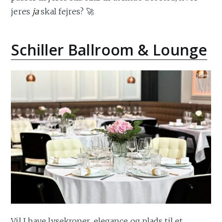
jeres
ja
skal fejres? 🚀
Schiller Ballroom & Lounge
Vil I have lysekroner, elegance og plads til et