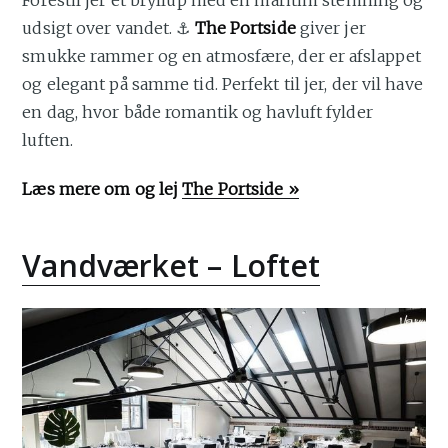
Forestil jer et bryllup med en maritim stemning og
udsigt over vandet. ⚓
The Portside
giver jer
smukke rammer og en atmosfære, der er afslappet
og elegant på samme tid. Perfekt til jer, der vil have
en dag, hvor både romantik og havluft fylder
luften.
Læs mere om og lej
The Portside »
Vandværket – Loftet