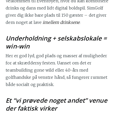
Velkommen til Eventbyen, hvor du kan kombinere
drinks og dans med lidt digital boldspil. SimGolf
giver dig ikke bare plads til 150 gæster – det giver
dem noget at lave
imellem drinksene
.
Underholdning + selskabslokale =
win-win
Her er god lyd, god plads og masser af muligheder
for at skræddersy festen. Uanset om det er
teambuilding gone wild eller 40-års med
golfhandske på venstre hånd, så fungerer rummet
både socialt og praktisk.
Et “vi prøvede noget andet” venue
der faktisk virker