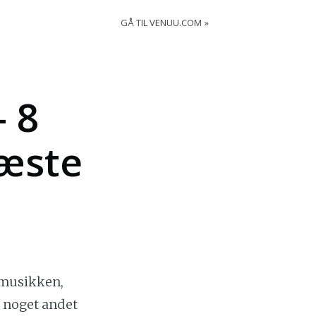
GÅ TIL VENUU.COM
– 8
næste
e musikken,
noget andet