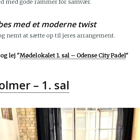
ted med gode rammer for samvær.
bes med et moderne twist
og nemt at sætte op til jeres arrangement.
g lej "
Mødelokalet 1. sal – Odense City Padel
"
lmer – 1. sal