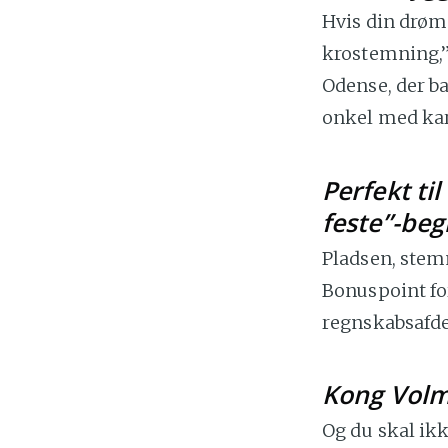
Hvis din drøm
krostemning,” 
Odense, der ba
onkel med ka
Perfekt til
feste”-be
Pladsen, stemn
Bonuspoint for 
regnskabsafde
Kong Volm
Og du skal ikk