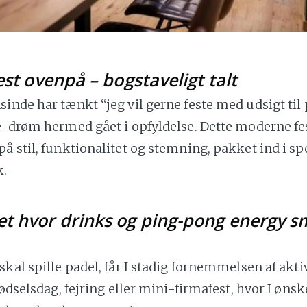
est ovenpå – bogstaveligt talt
inde har tænkt “jeg vil gerne feste med udsigt til
e-drøm hermed gået i opfyldelse. Dette moderne fes
å stil, funktionalitet og stemning, pakket ind i sp
k.
t hvor drinks og ping-pong energy s
skal spille padel, får I stadig fornemmelsen af aktivi
fødselsdag, fejring eller mini-firmafest, hvor I ønsk