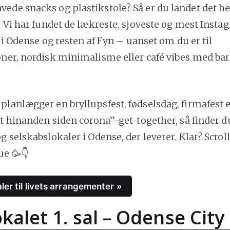
de snacks og plastikstole? Så er du landet det hel
. Vi har fundet de lækreste, sjoveste og mest Ins
st i Odense og resten af Fyn – uanset om du er til
oner, nordisk minimalisme eller café vibes med bar
lanlægger en bryllupsfest, fødselsdag, firmafest e
et hinanden siden corona”-get-together, så finder d
g selskabslokaler i Odense, der leverer. Klar? Scroll
ue 🥳👇
ler til livets arrangementer »
alet 1. sal – Odense City