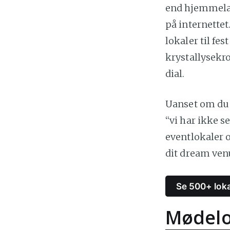
end hjemmelave
på internettet
lokaler til fe
krystallysekr
dial.
Uanset om du p
“vi har ikke s
eventlokaler o
dit dream ven
Se 500+ loka
Mødelok