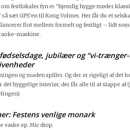
 om festlokaler fyn er “hjemlig hygge møder klass
så sæt GPS’en til Kong Volmer. Her får du et selska
lancerer flot mellem formelt og festligt – lidt so
raoke-maskine.
 fødselsdage, jubilæer og “vi-trænger-t
givenheder
ingen og maden spiller. Og der er rigeligt af det he
det hyggelige interiør, der får alle til at slappe af (
lingen).
er: Festens venlige monark
e vaske op. Mic drop.