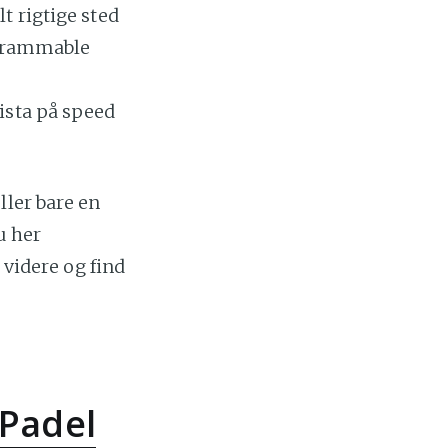
t rigtige sted
tagrammable
ista på speed
ller bare en
u her
 videre og find
 Padel