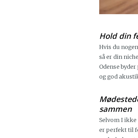
Hold din f
Hvis du nogens
så er din nich
Odense byder p
og god akusti
Mødestede
sammen
Selvom I ikke 
er perfekt til 