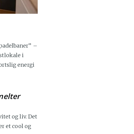
 padelbaner” –
tlokale i
ortslig energi
melter
tet og liv. Det
er et cool og