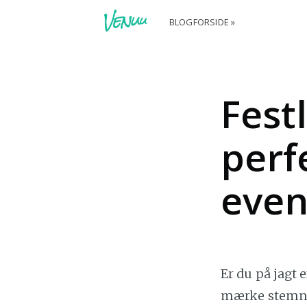
BLOGFORSIDE »
Fest
perf
even
Er du på jagt 
mærke stemni