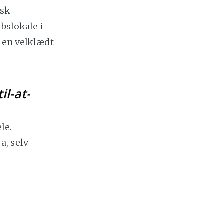
isk
bslokale i
m en velklædt
il-at-
le.
ja, selv