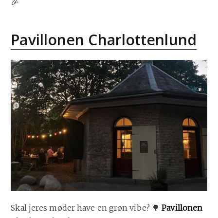
🎉
Pavillonen Charlottenlund
Skal jeres møder have en grøn vibe? 🌳
Pavillonen