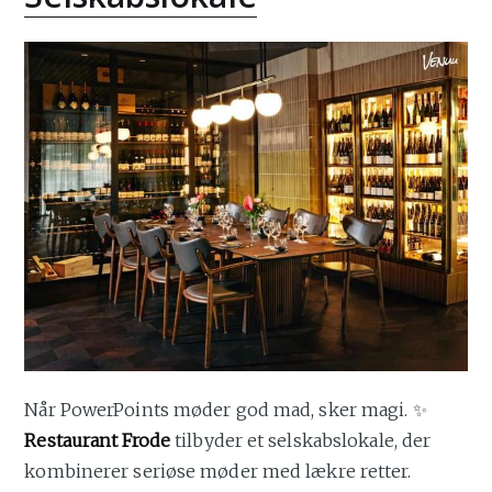
Når PowerPoints møder god mad, sker magi. ✨
Restaurant Frode
tilbyder et selskabslokale, der
kombinerer seriøse møder med lækre retter.