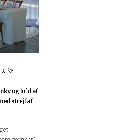
 2
. 🚀
unky og fuld af
ed strejf af
get
bare gerne vil