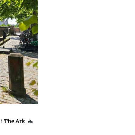
 i
The Ark
. 🦇