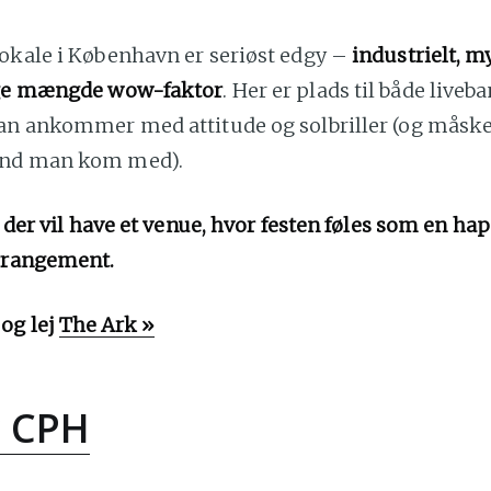
lokale i København er seriøst edgy –
industrielt, 
ige mængde wow-faktor
. Her er plads til både liveb
man ankommer med attitude og solbriller (og måsk
end man kom med).
g, der vil have et venue, hvor festen føles som en h
arrangement.
og lej
The Ark »
 CPH