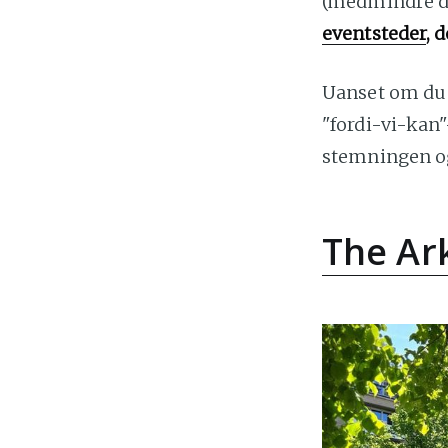
(medmindre det
eventsteder
, 
Uanset om du p
"fordi-vi-kan"
stemningen og
The Ar