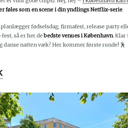
 er vildt gode chips). Nej, nej –
i København kan 
der føles som en scene i din yndlings Netflix-serie
.
lanlægger fødselsdag, firmafest, release party ell
-fest, så er her de
bedste venues i København
. Klar 
 danse natten væk? Her kommer første runde! 🕺
k