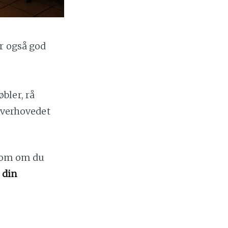
r også god
bler, rå
 overhovedet
 som om du
 din