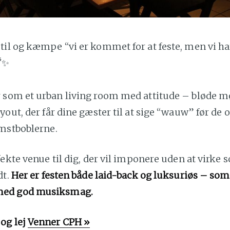
til og kæmpe “vi er kommet for at feste, men vi ha
✨
 som et urban living room med attitude – bløde mø
yout, der får dine gæster til at sige “wauw” før de
omstboblerne.
fekte venue til dig, der vil imponere uden at virke
dt.
Her er festen både laid-back og luksuriøs – som
ed god musiksmag.
og lej
Venner CPH »