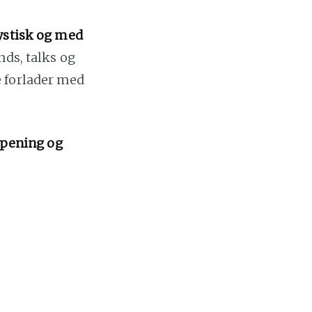
mystisk og med
ands, talks og
e forlader med
appening og