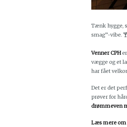
Tænk hygge, s
smag”-vibe. 
Venner CPH
er
vægge og et la
har fået velk
Det er det per
prøver for hår
drømmeven m
Læs mere om 