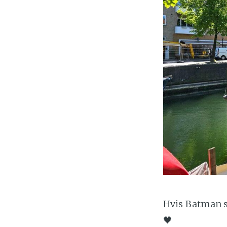
Hvis Batman sk
🖤