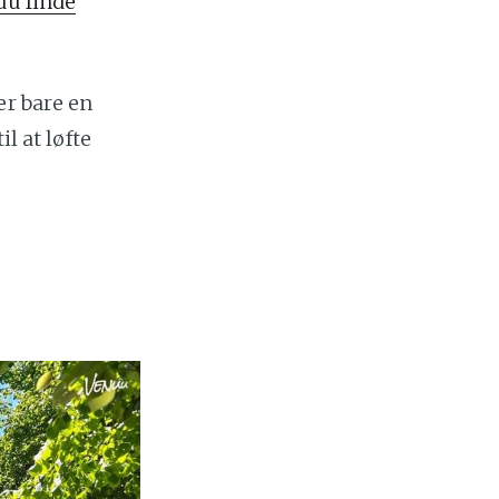
du finde
er bare en
til at løfte