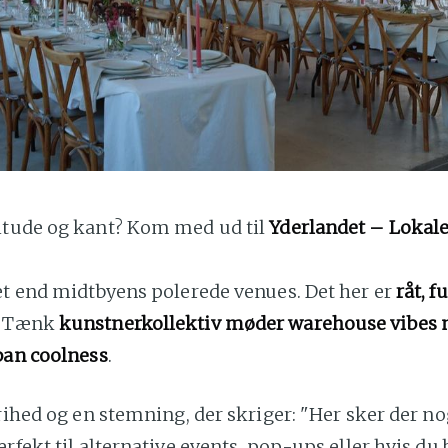
itude og kant? Kom med ud til
Yderlandet – Lokale
et end midtbyens polerede venues. Det her er
råt, f
. Tænk
kunstnerkollektiv møder warehouse vibes m
ban coolness
.
frihed og en stemning, der skriger: "Her sker der no
erfekt til alternative events, pop-ups eller hvis du 