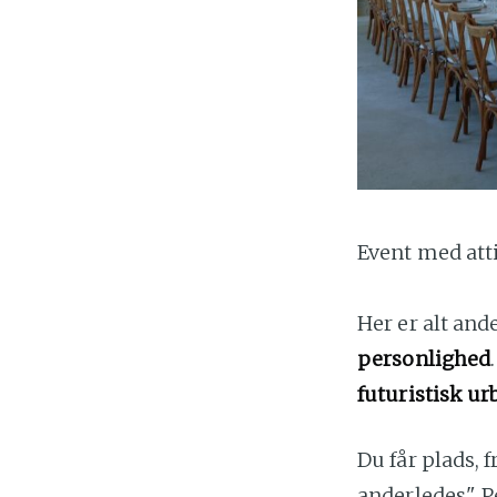
Event med att
Her er alt and
personlighed
futuristisk ur
Du får plads, 
anderledes". P