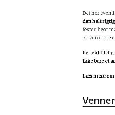
Det her event
den helt rigt
fester, hvor 
en ven mere 
Perfekt til di
ikke bare et 
Læs mere om 
Venner