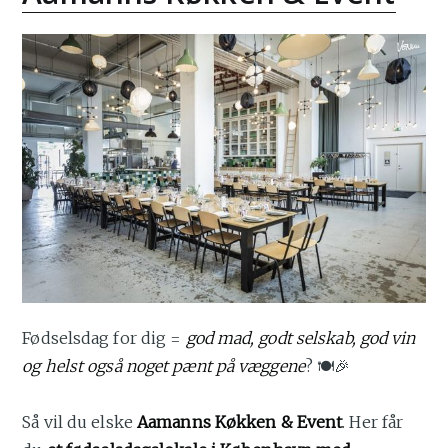
Fødselsdag for dig =
god mad, godt selskab, god vin
og helst også noget pænt på væggene
? 🍽️🎉
Så vil du elske
Aamanns Køkken & Event
. Her får