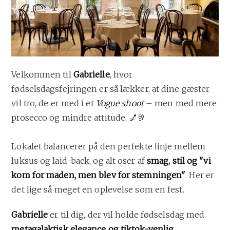
Velkommen til
Gabrielle
, hvor
fødselsdagsfejringen er så lækker, at dine gæster
vil tro, de er med i et
Vogue shoot
– men med mere
prosecco og mindre attitude. 💅🥂
Lokalet balancerer på den perfekte linje mellem
luksus og laid-back, og alt oser af
smag, stil og "vi
kom for maden, men blev for stemningen"
. Her er
det lige så meget en oplevelse som en fest.
Gabrielle
er til dig, der vil holde fødselsdag med
metagalaktisk elegance og tiktok-venlig