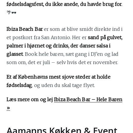
fødselsdagsfest, du ikke anede, du havde brug for
.
🌴🕶️
Ibiza Beach Bar
er som at blive smidt direkte ind i
et postkort fra San Antonio. Her er
sand på gulvet,
palmer i hjørnet og drinks, der danser salsa i
glasset
. Book hele baren, sæt gang i DJ’en og lad
som om, det er juli – selv hvis det er november.
Et af Københavns mest sjove steder at holde
fødselsdag
, og uden du skal tage flyet.
Læs mere om og lej
Ibiza Beach Bar – Hele Baren
»
Aamanns Køkken & Event