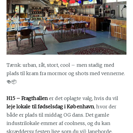
Tænk: urban, råt, stort, cool – men stadig med
plads til kram fra mormor og shots med vennerne.
🍻📦
H15 – Fragthallen
er det oplagte valg, hvis du vil
leje lokale til fødselsdag i København
, hvor der
både er plads til middag OG dans. Det gamle
industrilokale emmer af coolness, og du kan
skræddersy festen lige som du vil: langborde,