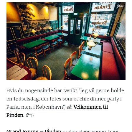
Hvis du nogensinde har tænkt "jeg vil gerne holde
en fødselsdag, der føles som et chic dinner party i
Paris... men i København", så:
Velkommen til
Pinden
. 🥐✨
Grand Joanne – Pinden
er den slags venue, hvor