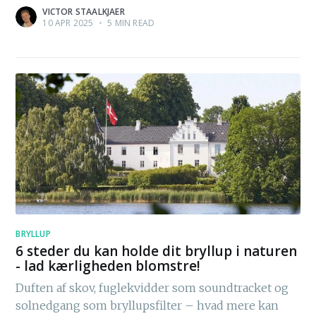
VICTOR STAALKJAER
10 APR 2025
•
5 MIN READ
BRYLLUP
6 steder du kan holde dit bryllup i naturen
- lad kærligheden blomstre!
Duften af skov, fuglekvidder som soundtracket og
solnedgang som bryllupsfilter – hvad mere kan