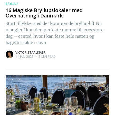
BRYLLUP
16 Magiske Bryllupslokaler med
Overnatning i Danmark
Stort tillykke med det kommende bryllup! 🥂 Nu
mangler I kun den perfekte ramme til jeres store
dag – et sted, hvor I kan feste hele natten og
bagefter falde i søvn
VICTOR STAALKJAER
14 JAN 2025
•
5 MIN READ