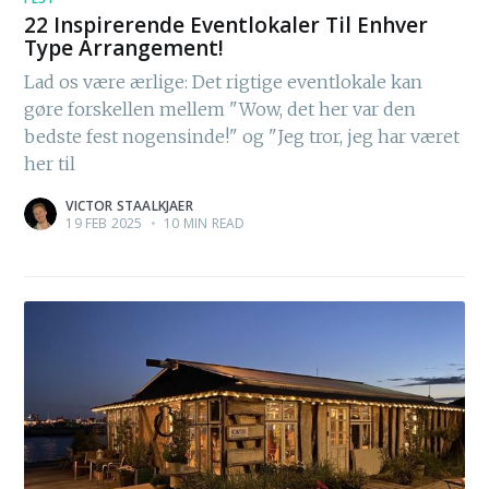
22 Inspirerende Eventlokaler Til Enhver
Type Arrangement!
Lad os være ærlige: Det rigtige eventlokale kan
gøre forskellen mellem "Wow, det her var den
bedste fest nogensinde!" og "Jeg tror, jeg har været
her til
VICTOR STAALKJAER
19 FEB 2025
•
10 MIN READ