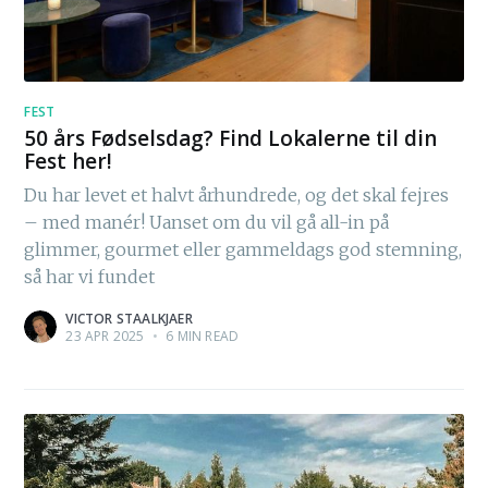
FEST
50 års Fødselsdag? Find Lokalerne til din
Fest her!
Du har levet et halvt århundrede, og det skal fejres
– med manér! Uanset om du vil gå all-in på
glimmer, gourmet eller gammeldags god stemning,
så har vi fundet
VICTOR STAALKJAER
23 APR 2025
•
6 MIN READ