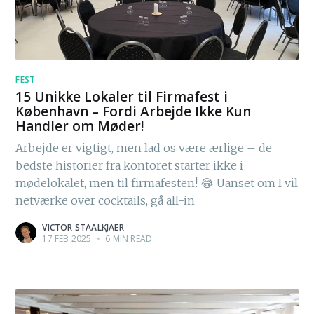
FEST
15 Unikke Lokaler til Firmafest i
København – Fordi Arbejde Ikke Kun
Handler om Møder!
Arbejde er vigtigt, men lad os være ærlige – de
bedste historier fra kontoret starter ikke i
mødelokalet, men til firmafesten! 😂 Uanset om I vil
netværke over cocktails, gå all-in
VICTOR STAALKJAER
17 FEB 2025
•
6 MIN READ