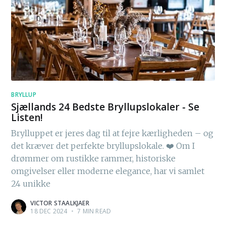
BRYLLUP
Sjællands 24 Bedste Bryllupslokaler - Se
Listen!
Brylluppet er jeres dag til at fejre kærligheden – og
det kræver det perfekte bryllupslokale. ❤️ Om I
drømmer om rustikke rammer, historiske
omgivelser eller moderne elegance, har vi samlet
24 unikke
VICTOR STAALKJAER
18 DEC 2024
•
7 MIN READ