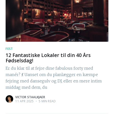
FEST
12 Fantastiske Lokaler til din 40 Års
Fødselsdag!
Er du klar til at fejre dine fabulous forty med
manér? 💃 Uanset om du planlægger en kæmpe
fejring med dansegulv og DJ, eller en mere intim
middag med dem, du
VICTOR STAALKJAER
11 APR 2025
•
5 MIN READ