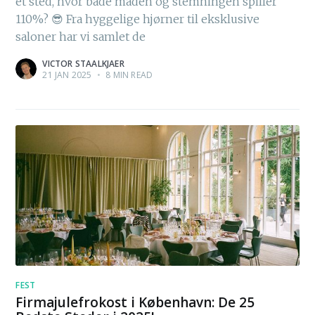
et sted, hvor både maden og stemningen spiller
110%? 😎 Fra hyggelige hjørner til eksklusive
saloner har vi samlet de
VICTOR STAALKJAER
21 JAN 2025
•
8 MIN READ
FEST
Firmajulefrokost i København: De 25