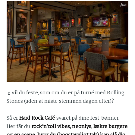
🎸Vil du feste, som om du er på turné med Rolling
Stones (uden at miste stemmen dagen efter)?
Så er
Hard Rock Café
svaret på dine fest-bønner.
Her får du
rock’n’roll vibes, neonlys, lækre burgere
og en scene, hvor du (bogstaveligt talt) kan slå dig