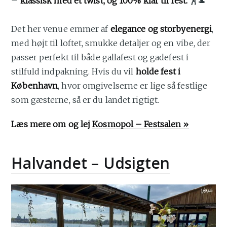
–
klassisk med et twist, og 100% klar til fest.
🕺🎩
Det her venue emmer af
elegance og storbyenergi
,
med højt til loftet, smukke detaljer og en vibe, der
passer perfekt til både gallafest og gadefest i
stilfuld indpakning. Hvis du vil
holde fest i
København
, hvor omgivelserne er lige så festlige
som gæsterne, så er du landet rigtigt.
Læs mere om og lej
Kosmopol – Festsalen »
Halvandet – Udsigten