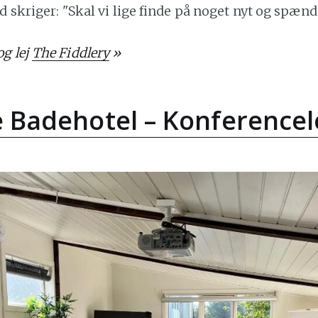
ed skriger: "Skal vi lige finde på noget nyt og spæn
g lej
The Fiddlery
»
e Badehotel – Konference