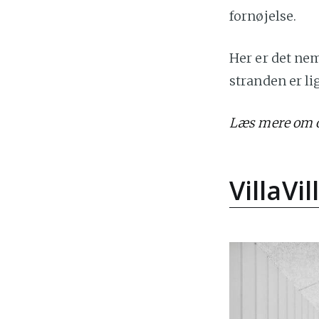
fornøjelse.
Her er det ne
stranden er li
Læs mere om o
VillaVi