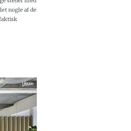
ige steder med
et nogle af de
faktisk