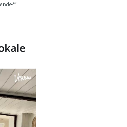
dende?"
lokale