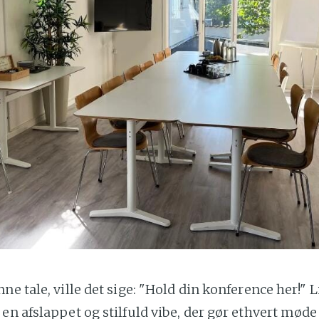
ne tale, ville det sige: "Hold din konference her!" L
en afslappet og stilfuld vibe, der gør ethvert møde 