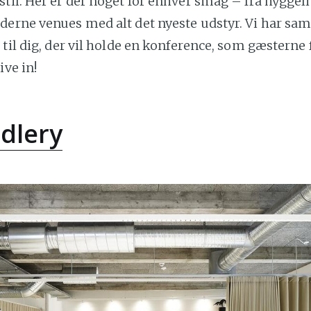
til. Her er der noget for enhver smag – fra hyggel
erne venues med alt det nyeste udstyr. Vi har saml
 til dig, der vil holde en konference, som gæsterne 
ive in!
ddlery