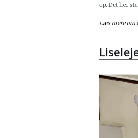
op. Det her st
Læs mere om o
Liselej