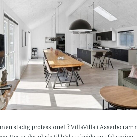
 men stadig professionelt? VillaVilla i Asserbo ra
ce. Her er der plads til både arbejde og afslapning