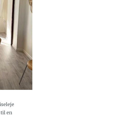
iseleje
til en