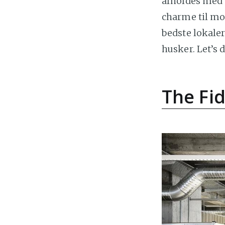
afholdes med s
charme til mod
bedste lokaler
husker. Let’s d
The Fi