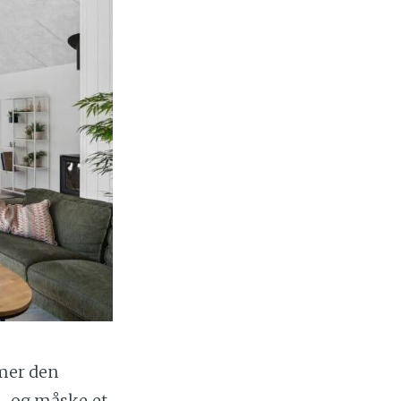
mmer den
 – og måske et