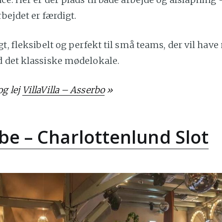
rbejdet er færdigt.
gt, fleksibelt og perfekt til små teams, der vil hav
d det klassiske mødelokale.
g lej
VillaVilla – Asserbo
»
be – Charlottenlund Slot